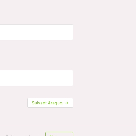
Suivant &raquo;
→